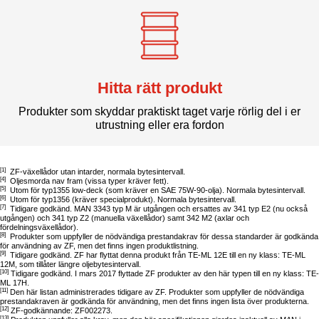
Hitta rätt produkt
Produkter som skyddar praktiskt taget varje rörlig del i er
utrustning eller era fordon
[1]
ZF-växellådor utan intarder, normala bytesintervall.
[4]
Oljesmorda nav fram (vissa typer kräver fett).
[5]
Utom för typ1355 low-deck (som kräver en SAE 75W-90-olja). Normala bytesintervall.
[6]
Utom för typ1356 (kräver specialprodukt). Normala bytesintervall.
[7]
Tidigare godkänd. MAN 3343 typ M är utgången och ersattes av 341 typ E2 (nu också
utgången) och 341 typ Z2 (manuella växellådor) samt 342 M2 (axlar och
fördelningsväxellådor).
[8]
Produkter som uppfyller de nödvändiga prestandakrav för dessa standarder är godkända
för användning av ZF, men det finns ingen produktlistning.
[9]
Tidigare godkänd. ZF har flyttat denna produkt från TE-ML 12E till en ny klass: TE-ML
12M, som tillåter längre oljebytesintervall.
[10]
Tidigare godkänd. I mars 2017 flyttade ZF produkter av den här typen till en ny klass: TE-
ML 17H.
[11]
Den här listan administrerades tidigare av ZF. Produkter som uppfyller de nödvändiga
prestandakraven är godkända för användning, men det finns ingen lista över produkterna.
[12]
ZF-godkännande: ZF002273.
[13]