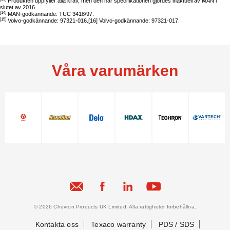
Produkten uppfyller alla krav, men den här specifikationen gjordes inaktuell av MAN i
slutet av 2016.
[14]
MAN-godkännande: TUC 3418/97.
[15]
Volvo-godkännande: 97321-016.[16] Volvo-godkännande: 97321-017.
Våra varumärken
© 2026 Chevron Products UK Limited. Alla rättigheter förbehållna.
Kontakta oss
Texaco warranty
PDS / SDS