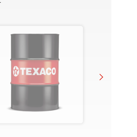
.
Syntetiska oljor är det
som gäller för personbilar
Stäng
i framtiden
Trender för motoroljor för
Stäng
personbilar: En
förändring som drivs...
Stäng
Stäng