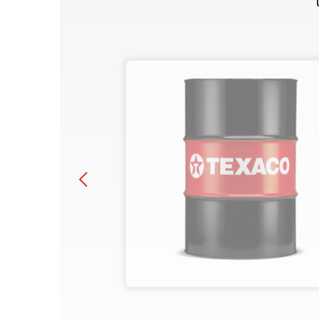
Nationell sjöfart
Havoline
Tunga dieseldrivna yrkesfordon + 
Olja- och gasproduktion
terränggående maskiner
Varför Havoline
Industriutrustning
Havolines historia
Övrigt
Vanliga frågor om Havoline
Specialprodukter
Texaco
Texaco PitPack
Texaco EGX Antifreeze/Coolants