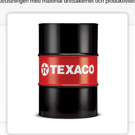
utrustningen med maximal driftsäkerhet och produktivitet
VARTECH
Texaco VARTECH
Vad är lackbildning?
Lackbildning i kompressorer
Lackbildning i turbiner