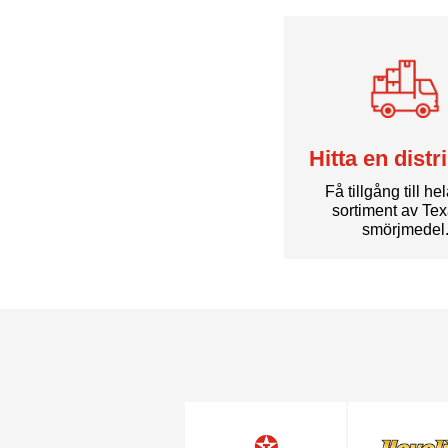
Hitta en distr
Få tillgång till he
sortiment av Te
smörjmedel