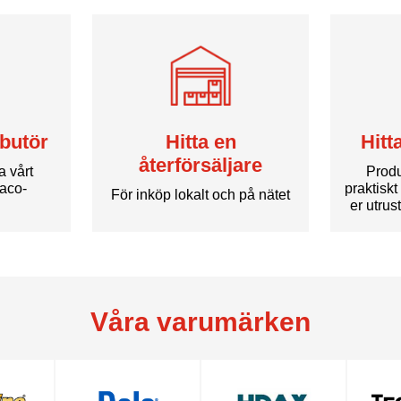
ibutör
Hitta en
Hitt
återförsäljare
la vårt
Produ
xaco-
praktiskt 
För inköp lokalt och på nätet
.
er utrus
Våra varumärken