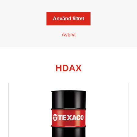
Använd filtret
Avbryt
HDAX