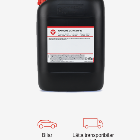
VARTECH
Texaco VARTECH
Vad är lackbildning?
Lackbildning i kompressorer
Lackbildning i turbiner
Bilar
Lätta transportbilar