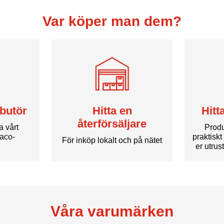
Var köper man dem?
ibutör
Hitta en
Hitt
återförsäljare
la vårt
Produ
xaco-
praktiskt 
För inköp lokalt och på nätet
.
er utrus
Våra varumärken