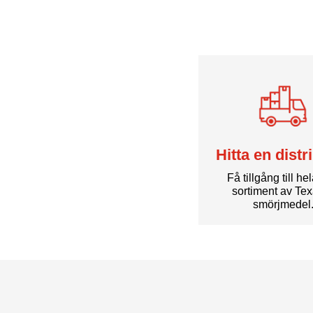
Hitta en distr
Få tillgång till he
sortiment av Te
smörjmedel