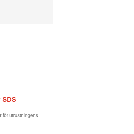
r SDS
r för utrustningens