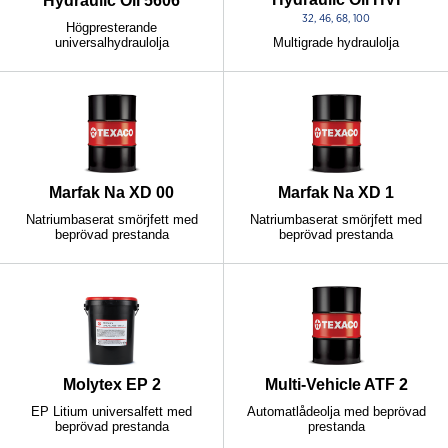
Hydraulic Oil 5606
32, 46, 68, 100
Högpresterande
universalhydraulolja
Multigrade hydraulolja
Marfak Na XD 00
Marfak Na XD 1
Natriumbaserat smörjfett med
Natriumbaserat smörjfett med
beprövad prestanda
beprövad prestanda
Molytex EP 2
Multi-Vehicle ATF 2
EP Litium universalfett med
Automatlådeolja med beprövad
beprövad prestanda
prestanda