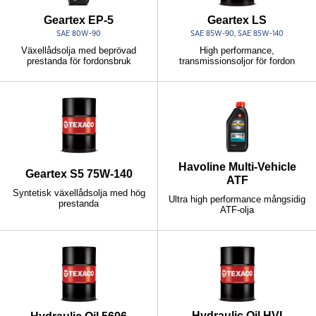
Geartex EP-5
Geartex LS
SAE 80W-90
SAE 85W-90, SAE 85W-140
Växellådsolja med beprövad
High performance,
prestanda för fordonsbruk
transmissionsoljor för fordon
Havoline Multi-Vehicle
Geartex S5 75W-140
ATF
Syntetisk växellådsolja med hög
Ultra high performance mångsidig
prestanda
ATF-olja
Hydraulic Oil HVI