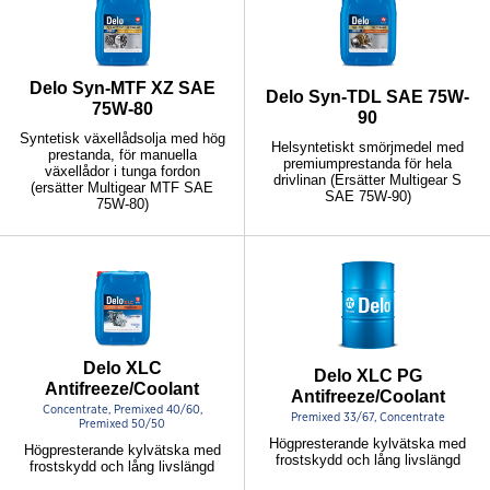
Delo Syn-MTF XZ SAE
Delo Syn-TDL SAE 75W-
75W-80
90
Syntetisk växellådsolja med hög
Helsyntetiskt smörjmedel med
prestanda, för manuella
premiumprestanda för hela
växellådor i tunga fordon
drivlinan (Ersätter Multigear S
(ersätter Multigear MTF SAE
SAE 75W-90)
75W-80)
Delo XLC
Delo XLC PG
Antifreeze/Coolant
Antifreeze/Coolant
Concentrate, Premixed 40/60,
Premixed 33/67, Concentrate
Premixed 50/50
Högpresterande kylvätska med
Högpresterande kylvätska med
frostskydd och lång livslängd
frostskydd och lång livslängd