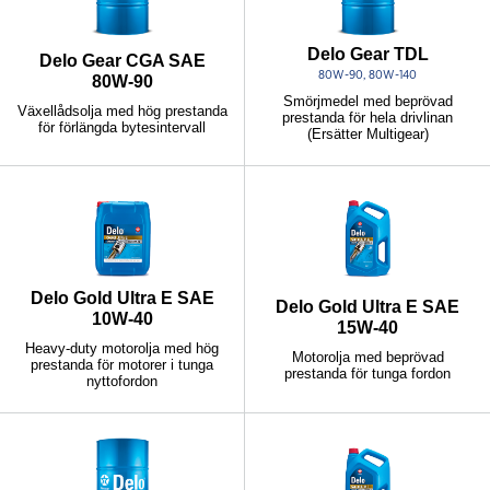
Delo Gear TDL
Delo Gear CGA SAE
80W-90, 80W-140
80W-90
Smörjmedel med beprövad
Växellådsolja med hög prestanda
prestanda för hela drivlinan
för förlängda bytesintervall
(Ersätter Multigear)
Delo Gold Ultra E SAE
Delo Gold Ultra E SAE
10W-40
15W-40
Heavy-duty motorolja med hög
Motorolja med beprövad
prestanda för motorer i tunga
prestanda för tunga fordon
nyttofordon