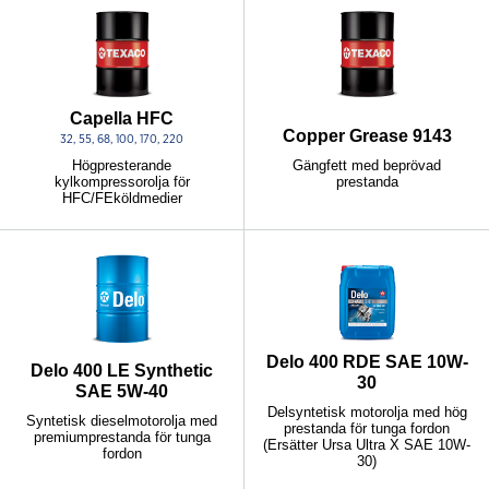
Capella HFC
Copper Grease 9143
32, 55, 68, 100, 170, 220
Gängfett med beprövad
Högpresterande
prestanda
kylkompressorolja för
HFC/FEköldmedier
Delo 400 RDE SAE 10W-
Delo 400 LE Synthetic
30
SAE 5W-40
Delsyntetisk motorolja med hög
Syntetisk dieselmotorolja med
prestanda för tunga fordon
premiumprestanda för tunga
(Ersätter Ursa Ultra X SAE 10W-
fordon
30)