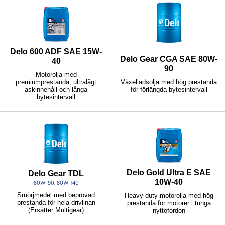
Delo 600 ADF SAE 15W-
Delo Gear CGA SAE 80W-
40
90
Motorolja med
premiumprestanda, ultralågt
Växellådsolja med hög prestanda
askinnehåll och långa
för förlängda bytesintervall
bytesintervall
Delo Gold Ultra E SAE
Delo Gear TDL
10W-40
80W-90, 80W-140
Smörjmedel med beprövad
Heavy-duty motorolja med hög
prestanda för hela drivlinan
prestanda för motorer i tunga
(Ersätter Multigear)
nyttofordon