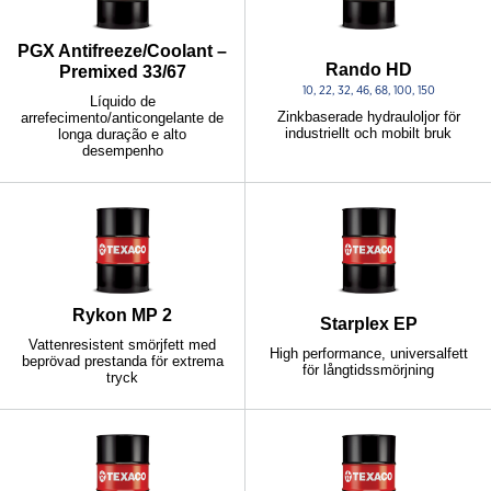
PGX Antifreeze/Coolant –
Rando HD
Premixed 33/67
10, 22, 32, 46, 68, 100, 150
Líquido de
Zinkbaserade hydrauloljor för
arrefecimento/anticongelante de
industriellt och mobilt bruk
longa duração e alto
desempenho
Rykon MP 2
Starplex EP
Vattenresistent smörjfett med
High performance, universalfett
beprövad prestanda för extrema
för långtidssmörjning
tryck