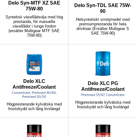
Delo Syn-MTF XZ SAE
Delo Syn-TDL SAE 75W-
75W-80
90
Syntetisk växellådsolja med hög
Helsyntetiskt smörjmedel med
prestanda, för manuella
premiumprestanda för hela
växellådor i tunga fordon
drivlinan (Ersätter Multigear S
(ersätter Multigear MTF SAE
SAE 75W-90)
75W-80)
Delo XLC
Delo XLC PG
Antifreeze/Coolant
Antifreeze/Coolant
Concentrate, Premixed 40/60,
Premixed 33/67, Concentrate
Premixed 50/50
Högpresterande kylvätska med
Högpresterande kylvätska med
frostskydd och lång livslängd
frostskydd och lång livslängd