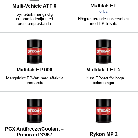
Multifak EP
Multi-Vehicle ATF 6
0, 1, 2
Syntetisk mångsidig
automatlådeolja med
Högpresterande universalfett
premiumprestanda
med EP-tillsats
Multifak EP 000
Multifak T EP 2
Mångsidigt EP-fett med effektiv
Litium EP-fett för höga
prestanda
belastningar
PGX Antifreeze/Coolant –
Rykon MP 2
Premixed 33/67